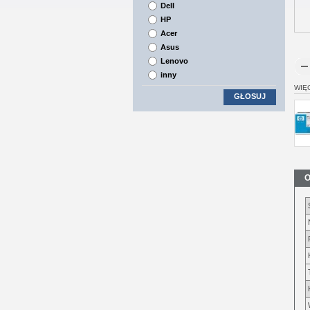
Dell
HP
Acer
Asus
Lenovo
inny
WIĘ
GŁOSUJ
O