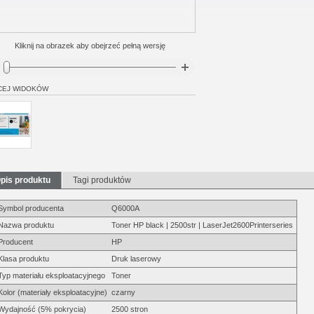
Kliknij na obrazek aby obejrzeć pełną wersję
CEJ WIDOKÓW
pis produktu
Tagi produktów
Symbol producenta
Q6000A
Nazwa produktu
Toner HP black | 2500str | LaserJet2600Printerseries
Producent
HP
Klasa produktu
Druk laserowy
Typ materiału eksploatacyjnego
Toner
Kolor (materiały eksploatacyjne)
czarny
Wydajność (5% pokrycia)
2500 stron