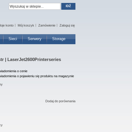
IDŹ
oje konto
Mój koszyk
Zamówienie
Zaloguj się
Sieci
Serwery
Storage
tr | LaserJet2600Printerseries
iadomienia o cenie
iadomienia o pojawieniu się produktu na magazynie
ny
Dodaj do porównania
cy