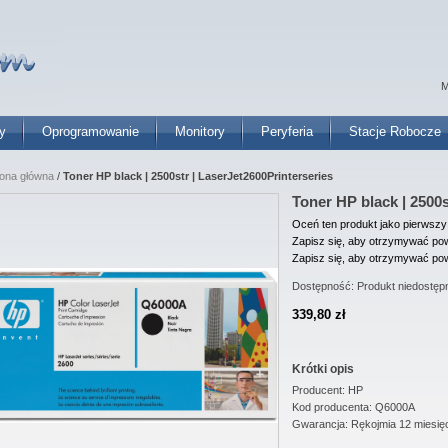
M
y
Oprogramowanie
Monitory
Peryferia
Stacje Robocze
rona główna
/
Toner HP black | 2500str | LaserJet2600Printerseries
Toner HP black | 2500s
Oceń ten produkt jako pierwszy
Zapisz się, aby otrzymywać pow
Zapisz się, aby otrzymywać pow
Dostępność:
Produkt niedostęp
339,80 zł
Krótki opis
Producent: HP
Kod producenta: Q6000A
Gwarancja: Rękojmia 12 miesię