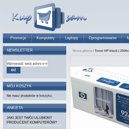
Promocje
Komputery
Laptopy
Oprogramowanie
M
NEWSLETTER
Strona główna
/
Toner HP black | 2500s
IDŹ
MÓJ KOSZYK
Nie masz produktów w koszyku.
ANKIETA
JAKI JEST TWÓJ ULUBIONY
PRODUCENT KOMPUTERÓW?