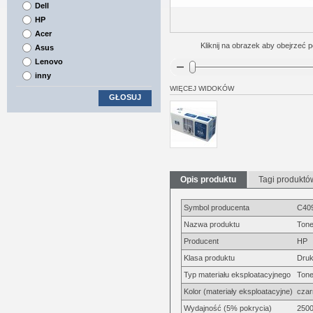
Dell
HP
Acer
Kliknij na obrazek aby obejrzeć p
Asus
Lenovo
inny
WIĘCEJ WIDOKÓW
GŁOSUJ
Opis produktu
Tagi produktó
Symbol producenta
C40
Nazwa produktu
Tone
Producent
HP
Klasa produktu
Druk
Typ materiału eksploatacyjnego
Tone
Kolor (materiały eksploatacyjne)
czar
Wydajność (5% pokrycia)
2500