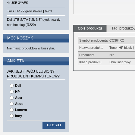
4xUSB 3YAES
Tusz HP 72 grey Vivera | 69ml
Dell 1TB SATA 7.2k 3.5'' dysk twardy
non hot plug (R220)
Opis produktu
Tagi produktó
MÓJ KOSZYK
Symbol producenta
CC364XC
Nazwa produktu
Toner HP black |
Nie masz produktów w koszyku.
Producent
HP
ANKIETA
Klasa produktu
Druk laserowy
JAKI JEST TWÓJ ULUBIONY
PRODUCENT KOMPUTERÓW?
Dell
HP
Acer
Asus
Lenovo
inny
GŁOSUJ