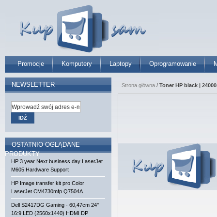
Promocje
Komputery
Laptopy
Oprogramowanie
M
NEWSLETTER
Strona główna
/
Toner HP black | 24000
IDŹ
OSTATNIO OGLĄDANE
PRODUKTY
HP 3 year Next business day LaserJet
M605 Hardware Support
HP Image transfer kit pro Color
LaserJet CM4730mfp Q7504A
Dell S2417DG Gaming - 60,47cm 24''
16:9 LED (2560x1440) HDMI DP