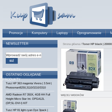
Promocje
Komputery
Laptopy
Oprogramowanie
M
NEWSLETTER
Strona główna
/
Toner HP black | 20000
IDŹ
OSTATNIO OGLĄDANE
PRODUKTY
Tusz HP 363 magenta Vivera | 3.5ml |
Photosmart8250,3110/3210/3310
AMD Radeon R7 350X, 4GB HH Full
WIĘCEJ WIDOKÓW
Height Micro Star Int. OPGA12L
(DP,SL-DVI-I) KIT
Tusz HP 81 light cyan Dye 3pack |