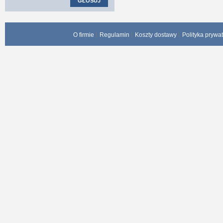
GŁOSUJ
O firmie
Regulamin
Koszty dostawy
Polityka prywa