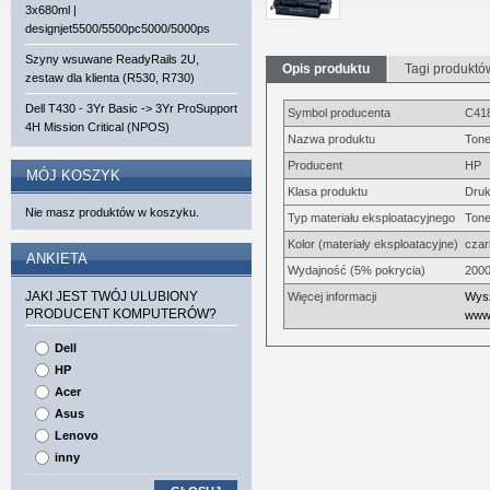
3x680ml |
designjet5500/5500pc5000/5000ps
Szyny wsuwane ReadyRails 2U,
Opis produktu
Tagi produktó
zestaw dla klienta (R530, R730)
Dell T430 - 3Yr Basic -> 3Yr ProSupport
Symbol producenta
C41
4H Mission Critical (NPOS)
Nazwa produktu
Tone
Producent
HP
MÓJ KOSZYK
Klasa produktu
Druk
Nie masz produktów w koszyku.
Typ materiału eksploatacyjnego
Tone
Kolor (materiały eksploatacyjne)
czar
ANKIETA
Wydajność (5% pokrycia)
2000
JAKI JEST TWÓJ ULUBIONY
Więcej informacji
Wysz
PRODUCENT KOMPUTERÓW?
www.
Dell
HP
Acer
Asus
Lenovo
inny