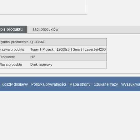
pis produktu
Tagi produktów
Symbol producenta
Q1338AC
Nazwa produktu
Toner HP black | 12000str | Smart | LaserJet4200
Producent
HP
Klasa produktu
Druk laserowy
Koszty dostawy
Polityka prywatności
Mapa strony
Szukane frazy
Wyszukiw