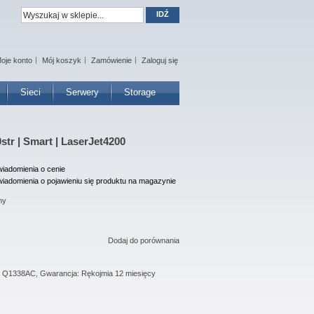
IDŹ
oje konto
Mój koszyk
Zamówienie
Zaloguj się
Sieci
Serwery
Storage
str | Smart | LaserJet4200
iadomienia o cenie
iadomienia o pojawieniu się produktu na magazynie
ny
Dodaj do porównania
: Q1338AC, Gwarancja: Rękojmia 12 miesięcy