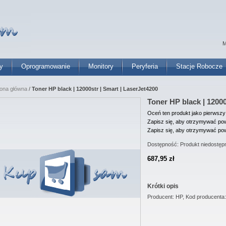
M
y
Oprogramowanie
Monitory
Peryferia
Stacje Robocze
rona główna
/
Toner HP black | 12000str | Smart | LaserJet4200
Toner HP black | 12000
Oceń ten produkt jako pierwszy
Zapisz się, aby otrzymywać pow
Zapisz się, aby otrzymywać pow
Dostępność:
Produkt niedostęp
687,95 zł
Krótki opis
Producent: HP, Kod producenta