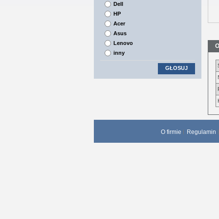
Dell
HP
Acer
Asus
Lenovo
O
inny
GŁOSUJ
O firmie
Regulamin