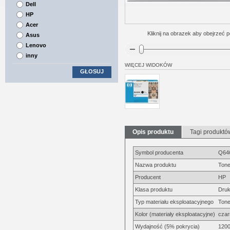
Dell
HP
Acer
Kliknij na obrazek aby obejrzeć p
Asus
Lenovo
inny
WIĘCEJ WIDOKÓW
GŁOSUJ
Opis produktu
Tagi produktó
Symbol producenta
Q64
Nazwa produktu
Tone
Producent
HP
Klasa produktu
Druk
Typ materiału eksploatacyjnego
Tone
Kolor (materiały eksploatacyjne)
czar
Wydajność (5% pokrycia)
1200