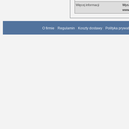
Więcej informacji
Wysz
www.
O firmie
Regulamin
Koszty dostawy
Polityka prywa