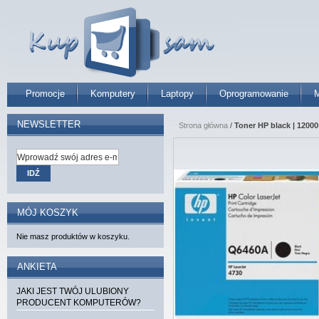
Promocje
Komputery
Laptopy
Oprogramowanie
M
NEWSLETTER
Strona główna
/
Toner HP black | 1200
IDŹ
MÓJ KOSZYK
Nie masz produktów w koszyku.
ANKIETA
JAKI JEST TWÓJ ULUBIONY
PRODUCENT KOMPUTERÓW?