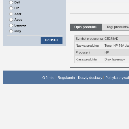
Dell
HP
Acer
Asus
Lenovo
Opis produktu
Tagi produktó
inny
Symbol producenta
CE278AD
GŁOSUJ
Nazwa produktu
Toner HP 78A bl
Producent
HP
Klasa produktu
Druk laserowy
O firmie
Regulamin
Koszty dostawy
Polityka prywa