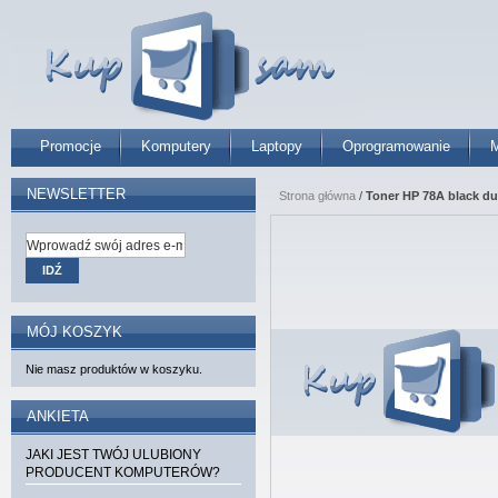
Promocje
Komputery
Laptopy
Oprogramowanie
M
NEWSLETTER
Strona główna
/
Toner HP 78A black du
IDŹ
MÓJ KOSZYK
Nie masz produktów w koszyku.
ANKIETA
JAKI JEST TWÓJ ULUBIONY
PRODUCENT KOMPUTERÓW?