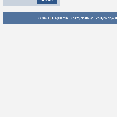
GŁOSUJ
O firmie
Regulamin
Koszty dostawy
Polityka prywa