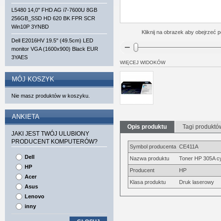
L5480 14,0'' FHD AG i7-7600U 8GB
256GB_SSD HD 620 BK FPR SCR
Win10P 3YNBD
Kliknij na obrazek aby obejrzeć p
Dell E2016HV 19.5'' (49.5cm) LED
monitor VGA (1600x900) Black EUR
3YAES
WIĘCEJ WIDOKÓW
MÓJ KOSZYK
Nie masz produktów w koszyku.
ANKIETA
Opis produktu
Tagi produktó
JAKI JEST TWÓJ ULUBIONY
PRODUCENT KOMPUTERÓW?
Symbol producenta
CE411A
Dell
Nazwa produktu
Toner HP 305A c
HP
Producent
HP
Acer
Klasa produktu
Druk laserowy
Asus
Lenovo
inny