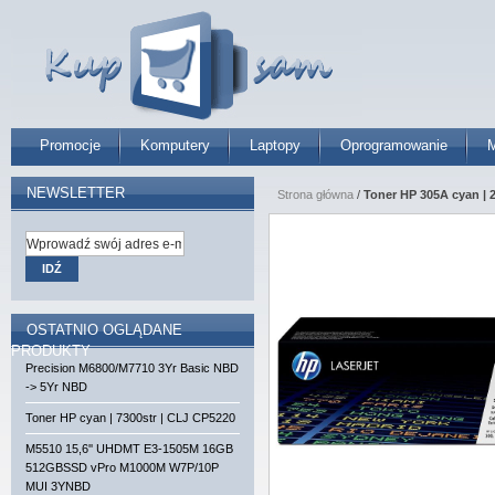
Promocje
Komputery
Laptopy
Oprogramowanie
M
NEWSLETTER
Strona główna
/
Toner HP 305A cyan | 
IDŹ
OSTATNIO OGLĄDANE
PRODUKTY
Precision M6800/M7710 3Yr Basic NBD
-> 5Yr NBD
Toner HP cyan | 7300str | CLJ CP5220
M5510 15,6'' UHDMT E3-1505M 16GB
512GBSSD vPro M1000M W7P/10P
MUI 3YNBD