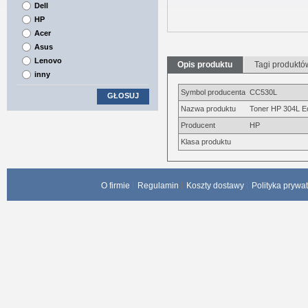
Dell
HP
Acer
Asus
Lenovo
Opis produktu
Tagi produktó
inny
Symbol producenta
CC530L
GŁOSUJ
Nazwa produktu
Toner HP 304L E
Producent
HP
Klasa produktu
O firmie
Regulamin
Koszty dostawy
Polityka prywa