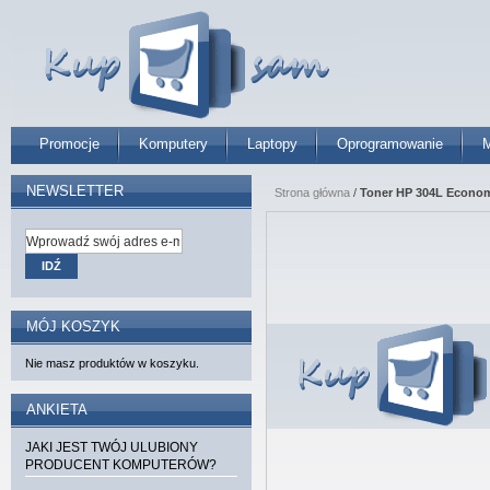
Promocje
Komputery
Laptopy
Oprogramowanie
M
NEWSLETTER
Strona główna
/
Toner HP 304L Economy
IDŹ
MÓJ KOSZYK
Nie masz produktów w koszyku.
ANKIETA
JAKI JEST TWÓJ ULUBIONY
PRODUCENT KOMPUTERÓW?