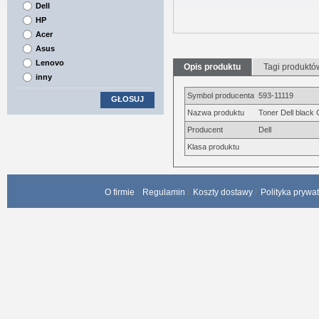
Dell
HP
Acer
Asus
Lenovo
Opis produktu
Tagi produktó
inny
Symbol producenta
593-11119
GŁOSUJ
Nazwa produktu
Toner Dell black
Producent
Dell
Klasa produktu
O firmie
Regulamin
Koszty dostawy
Polityka prywa