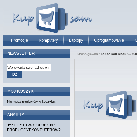
Promocje
Komputery
Laptopy
Oprogramowanie
M
NEWSLETTER
Strona główna
/
Toner Dell black C376
IDŹ
MÓJ KOSZYK
Nie masz produktów w koszyku.
ANKIETA
JAKI JEST TWÓJ ULUBIONY
PRODUCENT KOMPUTERÓW?