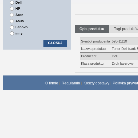
Dell
HP
Acer
Asus
Lenovo
Opis produktu
Tagi produktó
inny
Symbol producenta
593-11110
GŁOSUJ
Nazwa produktu
Toner Dell black
Producent
Dell
Klasa produktu
Druk laserowy
O firmie
Regulamin
Koszty dostawy
Polityka prywa