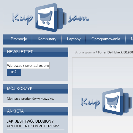
Promocje
Komputery
Laptopy
Oprogramowanie
M
NEWSLETTER
Strona główna
/
Toner Dell black B126
IDŹ
MÓJ KOSZYK
Nie masz produktów w koszyku.
ANKIETA
JAKI JEST TWÓJ ULUBIONY
PRODUCENT KOMPUTERÓW?