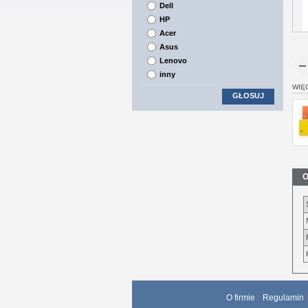
Dell
HP
Acer
Asus
Lenovo
inny
WIĘ
GŁOSUJ
O
O firmie
Regulamin