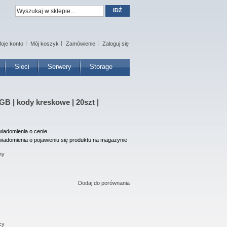
IDŹ
oje konto
Mój koszyk
Zamówienie
Zaloguj się
Sieci
Serwery
Storage
B | kody kreskowe | 20szt |
iadomienia o cenie
iadomienia o pojawieniu się produktu na magazynie
ny
Dodaj do porównania
cy