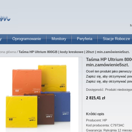
M
y
Oprogramowanie
Monitory
Peryferia
Stacje Robocze
rona główna
/
Taśma HP Ultrium 800GB | kody kreskowe | 20szt | min.zamówienie5szt.
Taśma HP Ultrium 800G
min.zamówienie5szt.
Oceń ten produkt jako pierwszy
Zapisz się, aby otrzymywać pow
Zapisz się, aby otrzymywać pow
Dostępność:
Produkt niedostęp
2 815,41 zł
Krótki opis
Producent: HP
Kod producenta: C7973AC
Gwarancja: Rękojmia 12 miesię