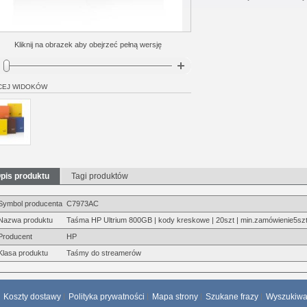
Kliknij na obrazek aby obejrzeć pełną wersję
CEJ WIDOKÓW
pis produktu
Tagi produktów
Symbol producenta
C7973AC
Nazwa produktu
Taśma HP Ultrium 800GB | kody kreskowe | 20szt | min.zamówienie5szt
Producent
HP
Klasa produktu
Taśmy do streamerów
Koszty dostawy
Polityka prywatności
Mapa strony
Szukane frazy
Wyszukiw