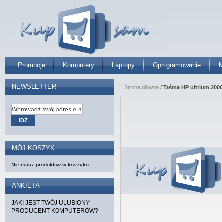
Promocje
Komputery
Laptopy
Oprogramowanie
M
NEWSLETTER
Strona główna
/
Taśma HP ultrium 200G
IDŹ
MÓJ KOSZYK
Nie masz produktów w koszyku.
ANKIETA
JAKI JEST TWÓJ ULUBIONY
PRODUCENT KOMPUTERÓW?