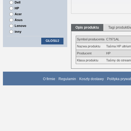
Dell
HP
Acer
Asus
Lenovo
Opis produktu
Tagi produktó
inny
Symbol producenta
C7971AL
GŁOSUJ
Nazwa produktu
Taśma HP ultrium
Producent
HP
Klasa produktu
Taśmy do strea
O firmie
Regulamin
Koszty dostawy
Polityka prywa