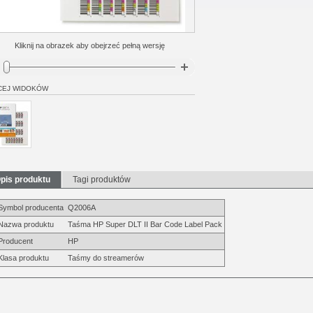
Kliknij na obrazek aby obejrzeć pełną wersję
CEJ WIDOKÓW
pis produktu
Tagi produktów
Symbol producenta
Q2006A
Nazwa produktu
Taśma HP Super DLT II Bar Code Label Pack
Producent
HP
Klasa produktu
Taśmy do streamerów