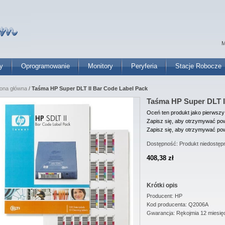
M
y
Oprogramowanie
Monitory
Peryferia
Stacje Robocze
rona główna
/
Taśma HP Super DLT II Bar Code Label Pack
Taśma HP Super DLT I
Oceń ten produkt jako pierwszy
Zapisz się, aby otrzymywać pow
Zapisz się, aby otrzymywać pow
Dostępność:
Produkt niedostęp
408,38 zł
Krótki opis
Producent: HP
Kod producenta: Q2006A
Gwarancja: Rękojmia 12 miesię