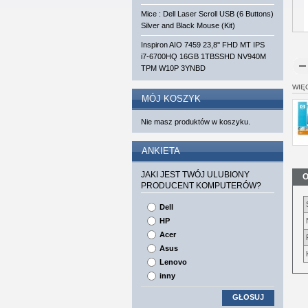
Mice : Dell Laser Scroll USB (6 Buttons)
Silver and Black Mouse (Kit)
Inspiron AIO 7459 23,8'' FHD MT IPS
i7-6700HQ 16GB 1TBSSHD NV940M
TPM W10P 3YNBD
WIĘ
MÓJ KOSZYK
Nie masz produktów w koszyku.
ANKIETA
JAKI JEST TWÓJ ULUBIONY
O
PRODUCENT KOMPUTERÓW?
Dell
HP
Acer
Asus
Lenovo
inny
GŁOSUJ