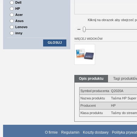
Dell
HP
Acer
Kliknij na obrazek aby obejrzeć p
Asus
Lenovo
inny
WIĘCEJ WIDOKÓW
GŁOSUJ
Opis produktu
Tagi produktó
Symbol producenta
Q2020A
Nazwa produktu
Taśma HP Super 
Producent
HP
Klasa produktu
Taśmy do strea
O firmie
Regulamin
Koszty dostawy
Polityka prywa