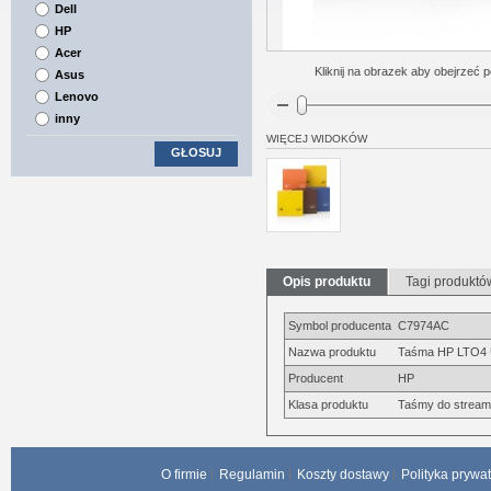
Dell
HP
Acer
Kliknij na obrazek aby obejrzeć p
Asus
Lenovo
inny
WIĘCEJ WIDOKÓW
GŁOSUJ
Opis produktu
Tagi produktó
Symbol producenta
C7974AC
Nazwa produktu
Taśma HP LTO4 Ul
Producent
HP
Klasa produktu
Taśmy do strea
O firmie
Regulamin
Koszty dostawy
Polityka prywa