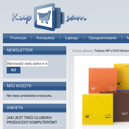
Promocje
Komputery
Laptopy
Oprogramowanie
M
NEWSLETTER
Strona główna
/
Taśma HP LTO4 Ultrium
IDŹ
MÓJ KOSZYK
Nie masz produktów w koszyku.
ANKIETA
JAKI JEST TWÓJ ULUBIONY
PRODUCENT KOMPUTERÓW?