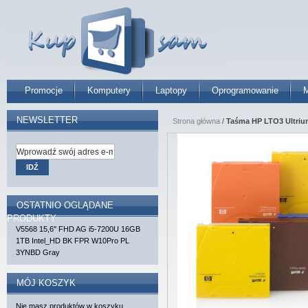
Promocje
Komputery
Laptopy
Oprogramowanie
M
NEWSLETTER
Strona główna
/
Taśma HP LTO3 Ultriu
IDŹ
OSTATNIO OGLĄDANE
PRODUKTY
V5568 15,6'' FHD AG i5-7200U 16GB
1TB Intel_HD BK FPR W10Pro PL
3YNBD Gray
MÓJ KOSZYK
Nie masz produktów w koszyku.