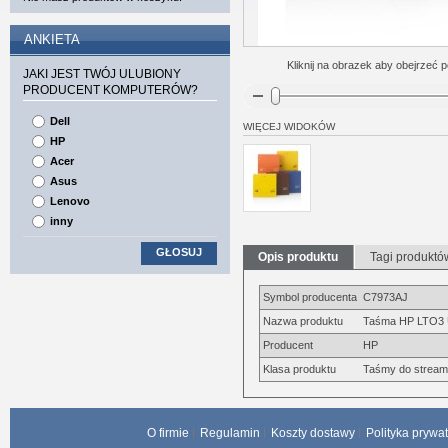
ANKIETA
Kliknij na obrazek aby obejrzeć p
JAKI JEST TWÓJ ULUBIONY
PRODUCENT KOMPUTERÓW?
Dell
WIĘCEJ WIDOKÓW
HP
Acer
Asus
Lenovo
inny
GŁOSUJ
Opis produktu
Tagi produktó
Symbol producenta
C7973AJ
Nazwa produktu
Taśma HP LTO3 U
Producent
HP
Klasa produktu
Taśmy do strea
O firmie
Regulamin
Koszty dostawy
Polityka prywa