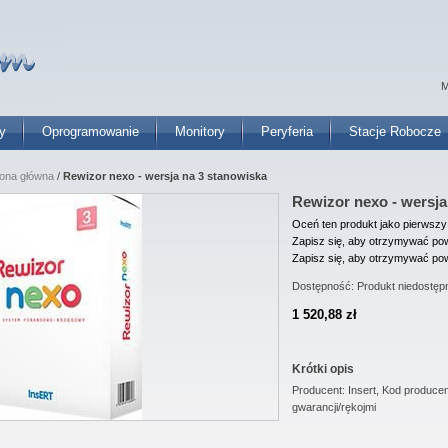
M
y
Oprogramowanie
Monitory
Peryferia
Stacje Robocze
rona główna
/
Rewizor nexo - wersja na 3 stanowiska
Rewizor nexo - wersja
Oceń ten produkt jako pierwszy
Zapisz się, aby otrzymywać pow
Zapisz się, aby otrzymywać pow
Dostępność:
Produkt niedostęp
1 520,88 zł
Krótki opis
Producent: Insert, Kod produce
gwarancji/rękojmi