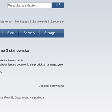
IDŹ
oje konto
Mój koszyk
Zamówienie
Zaloguj się
Sieci
Serwery
Storage
 na 3 stanowiska
iadomienia o cenie
iadomienia o pojawieniu się produktu na magazynie
ny
Dodaj do porównania
nta: RewN3, Gwarancja: Nie podlega