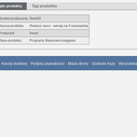
pis produktu
Tagi produktów
Symbol producenta
RewN3
Nazwa produktu
Rewizor nexo - wersja na 3 stanowiska
Producent
Insert
Klasa produktu
Programy finansowo-księgowe
Koszty dostawy
Polityka prywatności
Mapa strony
Szukane frazy
Wyszukiw