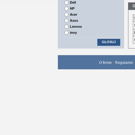
Dell
O
HP
Acer
Asus
Lenovo
inny
GŁOSUJ
O firmie
Regulamin