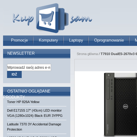
Promocje
Komputery
Laptopy
Oprogramowanie
M
NEWSLETTER
Strona główna
/
T7910 DualE5-2670v3
IDŹ
OSTATNIO OGLĄDANE
PRODUKTY
Toner HP 826A Yellow
Dell E1715S 17'' (43cm) LED monitor
VGA (1280x1024) Black EUR 3YPPG
Latitude 7370 3Y Accidental Damage
Protection