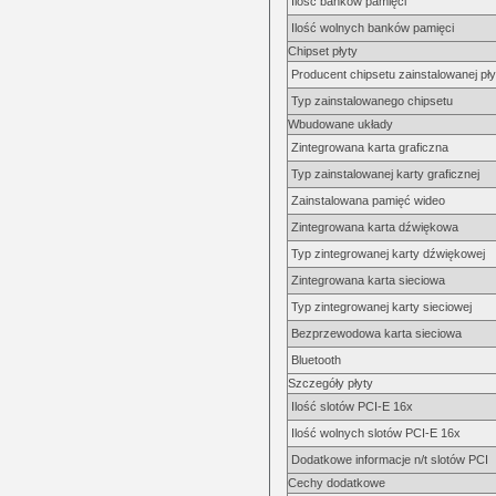
Ilość banków pamięci
Ilość wolnych banków pamięci
Chipset płyty
Producent chipsetu zainstalowanej pły
Typ zainstalowanego chipsetu
Wbudowane układy
Zintegrowana karta graficzna
Typ zainstalowanej karty graficznej
Zainstalowana pamięć wideo
Zintegrowana karta dźwiękowa
Typ zintegrowanej karty dźwiękowej
Zintegrowana karta sieciowa
Typ zintegrowanej karty sieciowej
Bezprzewodowa karta sieciowa
Bluetooth
Szczegóły płyty
Ilość slotów PCI-E 16x
Ilość wolnych slotów PCI-E 16x
Dodatkowe informacje n/t slotów PCI
Cechy dodatkowe