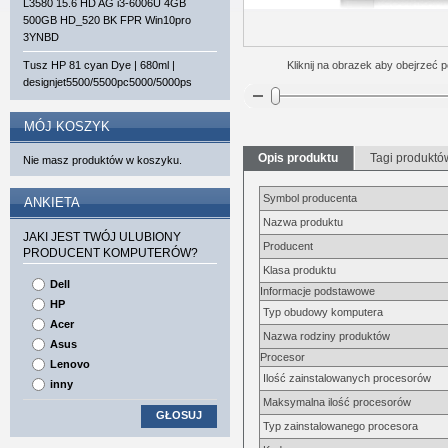
L3580 15.6 HD AG i3-6006U 4GB
500GB HD_520 BK FPR Win10pro
3YNBD
Tusz HP 81 cyan Dye | 680ml |
Kliknij na obrazek aby obejrzeć p
designjet5500/5500pc5000/5000ps
MÓJ KOSZYK
Opis produktu
Tagi produktó
Nie masz produktów w koszyku.
Symbol producenta
ANKIETA
Nazwa produktu
JAKI JEST TWÓJ ULUBIONY
Producent
PRODUCENT KOMPUTERÓW?
Klasa produktu
Dell
Informacje podstawowe
HP
Typ obudowy komputera
Acer
Nazwa rodziny produktów
Asus
Procesor
Lenovo
Ilość zainstalowanych procesorów
inny
Maksymalna ilość procesorów
GŁOSUJ
Typ zainstalowanego procesora