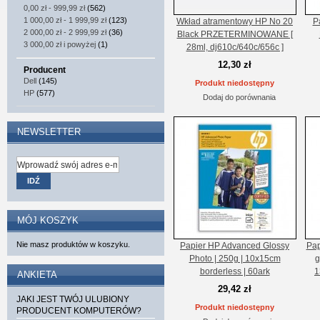
0,00 zł
-
999,99 zł
(562)
1 000,00 zł
-
1 999,99 zł
(123)
Wkład atramentowy HP No 20
P
2 000,00 zł
-
2 999,99 zł
(36)
Black PRZETERMINOWANE [
3 000,00 zł
i powyżej
(1)
28ml, dj610c/640c/656c ]
12,30 zł
Producent
Dell
(145)
Produkt niedostępny
HP
(577)
Dodaj do porównania
NEWSLETTER
IDŹ
MÓJ KOSZYK
Nie masz produktów w koszyku.
Papier HP Advanced Glossy
Pap
Photo | 250g | 10x15cm
g
borderless | 60ark
1
ANKIETA
29,42 zł
JAKI JEST TWÓJ ULUBIONY
Produkt niedostępny
PRODUCENT KOMPUTERÓW?