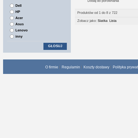
Dodaj do porównania
Dell
HP
Produktów od 1 do 8 z 722
Acer
Zobacz jako:
Siatka
Lista
Asus
Lenovo
inny
GŁOSUJ
O firmie
Regulamin
Koszty dostawy
Polityka prywa