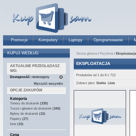
Promocje
Komputery
Laptopy
Oprogramowanie
M
KUPUJ WEDŁUG
Strona główna
/
Peryferia
/
Eksploatacj
EKSPLOATACJA
AKTUALNIE PRZEGLĄDASZ
WG:
Produktów od 1 do 8 z 722
Dostępność:
niedostępny
Zobacz jako:
Siatka
Lista
Wyczyść wszystko
OPCJE ZAKUPÓW
Kategoria
Tonery do drukarek
(330)
Tusze i głowice do drukarek
(340)
Bębny do drukarek
(15)
Papiery
(27)
Inne
(10)
Cena