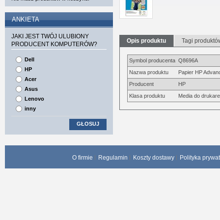
ANKIETA
JAKI JEST TWÓJ ULUBIONY
Opis produktu
Tagi produktó
PRODUCENT KOMPUTERÓW?
Dell
Symbol producenta
Q8696A
HP
Nazwa produktu
Papier HP Advanc
Acer
Producent
HP
Asus
Klasa produktu
Media do drukarek
Lenovo
inny
GŁOSUJ
O firmie
Regulamin
Koszty dostawy
Polityka prywa