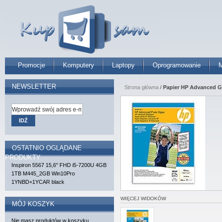
Promocje
Komputery
Laptopy
Oprogramowanie
M
NEWSLETTER
Strona główna
/
Papier HP Advanced Gl
IDŹ
OSTATNIO OGLĄDANE
PRODUKTY
Inspiron 5567 15,6'' FHD i5-7200U 4GB
1TB M445_2GB Win10Pro
1YNBD+1YCAR black
WIĘCEJ WIDOKÓW
MÓJ KOSZYK
Nie masz produktów w koszyku.