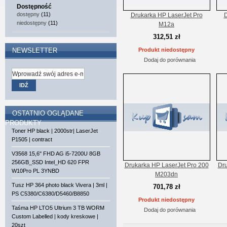
Dostępność
dostępny
(11)
Drukarka HP LaserJet Pro
D
niedostępny
(11)
M12a
312,51 zł
NEWSLETTER
Produkt niedostępny
Dodaj do porównania
IDŹ
OSTATNIO OGLĄDANE
PRODUKTY
Toner HP black | 2000str| LaserJet
P1505 | contract
V3568 15,6'' FHD AG i5-7200U 8GB
256GB_SSD Intel_HD 620 FPR
Drukarka HP LaserJet Pro 200
Dru
W10Pro PL 3YNBD
M203dn
Tusz HP 364 photo black Vivera | 3ml |
701,78 zł
PS C5380/C6380/D5460/B8850
Produkt niedostępny
Taśma HP LTO5 Ultrium 3 TB WORM
Dodaj do porównania
Custom Labelled | kody kreskowe |
20szt