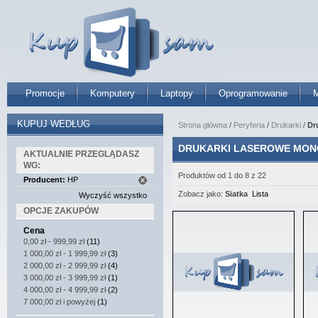
Promocje
Komputery
Laptopy
Oprogramowanie
M
KUPUJ WEDŁUG
Strona główna
/
Peryferia
/
Drukarki
/
Dr
DRUKARKI LASEROWE MON
AKTUALNIE PRZEGLĄDASZ
WG:
Produktów od 1 do 8 z 22
Producent:
HP
Zobacz jako:
Siatka
Lista
Wyczyść wszystko
OPCJE ZAKUPÓW
Cena
0,00 zł
-
999,99 zł
(11)
1 000,00 zł
-
1 999,99 zł
(3)
2 000,00 zł
-
2 999,99 zł
(4)
3 000,00 zł
-
3 999,99 zł
(1)
4 000,00 zł
-
4 999,99 zł
(2)
7 000,00 zł
i powyżej
(1)