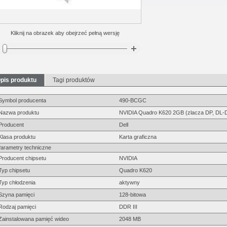
Kliknij na obrazek aby obejrzeć pełną wersję
pis produktu
Tagi produktów
Symbol producenta
490-BCGC
Nazwa produktu
NVIDIA Quadro K620 2GB (zlacza DP, DL-DV
Producent
Dell
Klasa produktu
Karta graficzna
arametry techniczne
Producent chipsetu
NVIDIA
Typ chipsetu
Quadro K620
Typ chłodzenia
aktywny
Szyna pamięci
128-bitowa
Rodzaj pamięci
DDR III
Zainstalowana pamięć wideo
2048 MB