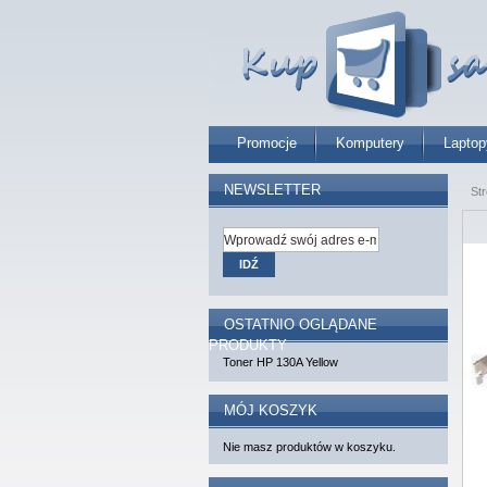
Promocje
Komputery
Laptop
NEWSLETTER
St
IDŹ
OSTATNIO OGLĄDANE
PRODUKTY
Toner HP 130A Yellow
MÓJ KOSZYK
Nie masz produktów w koszyku.