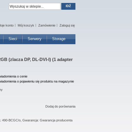
IDŹ
oje konto
Mój koszyk
Zamówienie
Zaloguj się
Sieci
Serwery
Storage
B (zlacza DP, DL-DVI-I) (1 adapter
iadomienia o cenie
iadomienia o pojawieniu się produktu na magazynie
ny
Dodaj do porównania
ta: 490-BCGC/o, Gwarancja: Gwarancja producenta