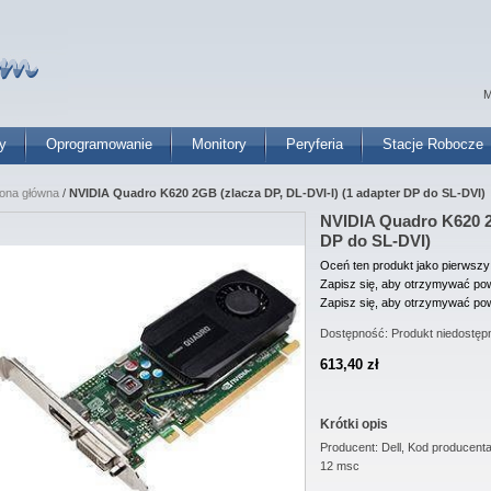
M
y
Oprogramowanie
Monitory
Peryferia
Stacje Robocze
rona główna
/
NVIDIA Quadro K620 2GB (zlacza DP, DL-DVI-I) (1 adapter DP do SL-DVI)
NVIDIA Quadro K620 2G
DP do SL-DVI)
Oceń ten produkt jako pierwszy
Zapisz się, aby otrzymywać pow
Zapisz się, aby otrzymywać pow
Dostępność:
Produkt niedostęp
613,40 zł
Krótki opis
Producent: Dell, Kod producen
12 msc