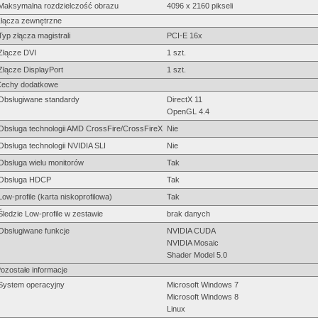
Maksymalna rozdzielczość obrazu
4096 x 2160 pikseli
łącza zewnętrzne
Typ złącza magistrali
PCI-E 16x
Złącze DVI
1 szt.
Złącze DisplayPort
1 szt.
echy dodatkowe
Obsługiwane standardy
DirectX 11
OpenGL 4.4
Obsługa technologii AMD CrossFire/CrossFireX
Nie
Obsługa technologii NVIDIA SLI
Nie
Obsługa wielu monitorów
Tak
Obsługa HDCP
Tak
Low-profile (karta niskoprofilowa)
Tak
Śledzie Low-profile w zestawie
brak danych
Obsługiwane funkcje
NVIDIA CUDA
NVIDIA Mosaic
Shader Model 5.0
ozostałe informacje
System operacyjny
Microsoft Windows 7
Microsoft Windows 8
Linux