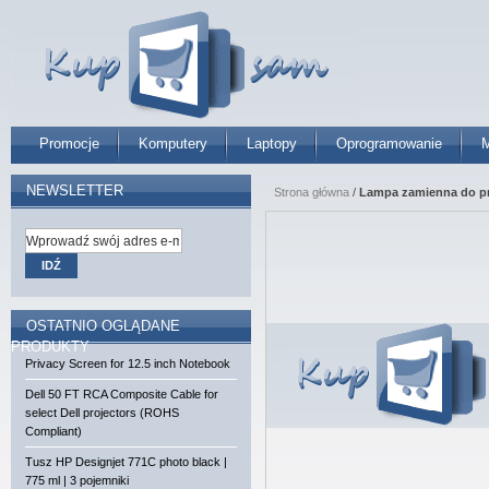
Promocje
Komputery
Laptopy
Oprogramowanie
M
NEWSLETTER
Strona główna
/
Lampa zamienna do pro
IDŹ
OSTATNIO OGLĄDANE
PRODUKTY
Privacy Screen for 12.5 inch Notebook
Dell 50 FT RCA Composite Cable for
select Dell projectors (ROHS
Compliant)
Tusz HP Designjet 771C photo black |
775 ml | 3 pojemniki