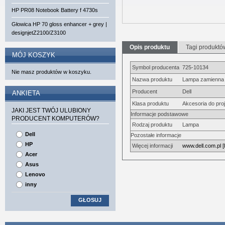
HP PR08 Notebook Battery f 4730s
Głowica HP 70 gloss enhancer + grey |
designjetZ2100/Z3100
Opis produktu
Tagi produktó
MÓJ KOSZYK
Symbol producenta
725-10134
Nie masz produktów w koszyku.
Nazwa produktu
Lampa zamienna d
Producent
Dell
ANKIETA
Klasa produktu
Akcesoria do pro
JAKI JEST TWÓJ ULUBIONY
Informacje podstawowe
PRODUCENT KOMPUTERÓW?
Rodzaj produktu
Lampa
Dell
Pozostałe informacje
HP
Więcej informacji
www.dell.com.pl [
Acer
Asus
Lenovo
inny
GŁOSUJ