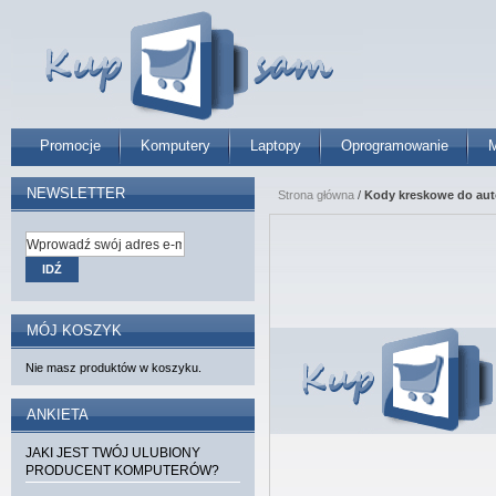
Promocje
Komputery
Laptopy
Oprogramowanie
M
NEWSLETTER
Strona główna
/
Kody kreskowe do auto
IDŹ
MÓJ KOSZYK
Nie masz produktów w koszyku.
ANKIETA
JAKI JEST TWÓJ ULUBIONY
PRODUCENT KOMPUTERÓW?