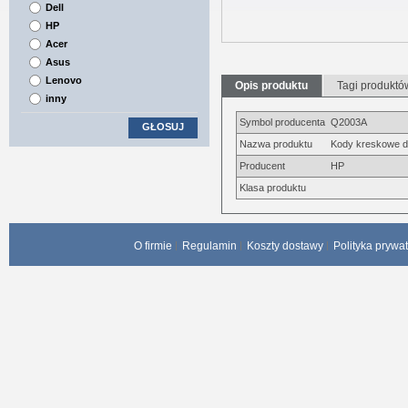
Dell
HP
Acer
Asus
Lenovo
Opis produktu
Tagi produktó
inny
Symbol producenta
Q2003A
GŁOSUJ
Nazwa produktu
Kody kreskowe do
Producent
HP
Klasa produktu
O firmie
Regulamin
Koszty dostawy
Polityka prywa