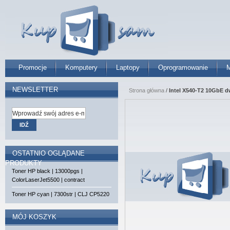
Promocje
Komputery
Laptopy
Oprogramowanie
M
NEWSLETTER
Strona główna
/
Intel X540-T2 10GbE d
IDŹ
OSTATNIO OGLĄDANE
PRODUKTY
Toner HP black | 13000pgs |
ColorLaserJet5500 | contract
Toner HP cyan | 7300str | CLJ CP5220
MÓJ KOSZYK