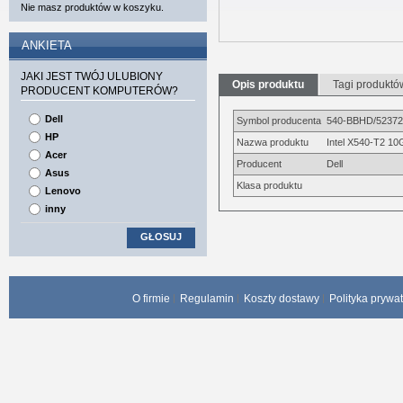
Nie masz produktów w koszyku.
ANKIETA
JAKI JEST TWÓJ ULUBIONY
Opis produktu
Tagi produktó
PRODUCENT KOMPUTERÓW?
Dell
Symbol producenta
540-BBHD/52372
HP
Nazwa produktu
Intel X540-T2 10
Acer
Producent
Dell
Asus
Klasa produktu
Lenovo
inny
GŁOSUJ
O firmie
Regulamin
Koszty dostawy
Polityka prywa