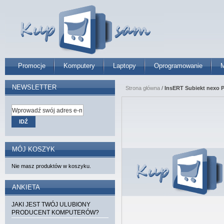
Promocje
Komputery
Laptopy
Oprogramowanie
M
NEWSLETTER
Strona główna
/
InsERT Subiekt nexo
IDŹ
MÓJ KOSZYK
Nie masz produktów w koszyku.
ANKIETA
JAKI JEST TWÓJ ULUBIONY
PRODUCENT KOMPUTERÓW?