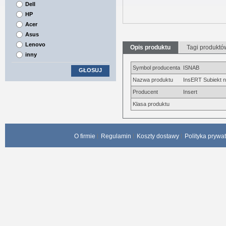
Dell
HP
Acer
Asus
Lenovo
Opis produktu
Tagi produktó
inny
Symbol producenta
ISNAB
GŁOSUJ
Nazwa produktu
InsERT Subiekt 
Producent
Insert
Klasa produktu
O firmie
Regulamin
Koszty dostawy
Polityka prywa