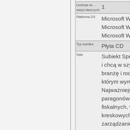
Licencja na …
1
stacji roboczych
Platforma OS
Microsoft 
Microsoft 
Microsoft 
Typ nośnika
Płyta CD
Opis
Subiekt Spr
i chcą w sz
branżę i r
którym wym
Najważniejs
paragonów 
fiskalnych
kreskowych
zarządzani