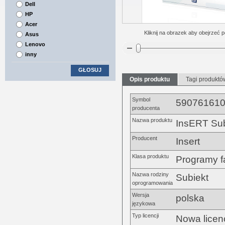
Dell
HP
Acer
Kliknij na obrazek aby obejrzeć p
Asus
Lenovo
inny
GŁOSUJ
Opis produktu
Tagi produktó
Symbol
59076161
producenta
Nazwa produktu
InsERT Sub
Producent
Insert
Klasa produktu
Programy 
Nazwa rodziny
Subiekt
oprogramowania
Wersja
polska
językowa
Typ licencji
Nowa licen