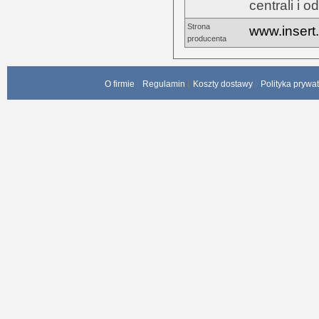
centrali i 
Strona
www.insert
producenta
O firmie
Regulamin
Koszty dostawy
Polityka prywa