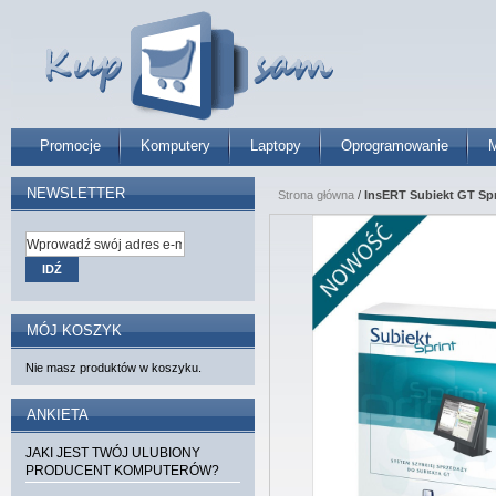
Promocje
Komputery
Laptopy
Oprogramowanie
M
NEWSLETTER
Strona główna
/
InsERT Subiekt GT Spr
IDŹ
MÓJ KOSZYK
Nie masz produktów w koszyku.
ANKIETA
JAKI JEST TWÓJ ULUBIONY
PRODUCENT KOMPUTERÓW?