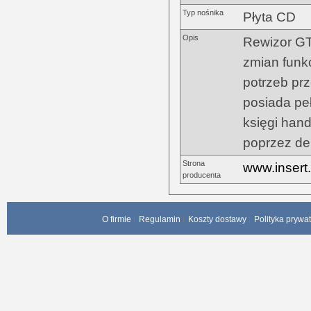
Typ nośnika
Płyta CD
Opis
Rewizor GT
zmian funk
potrzeb prz
posiada pe
księgi hand
poprzez dek
Strona
www.insert.
producenta
O firmie
Regulamin
Koszty dostawy
Polityka prywa