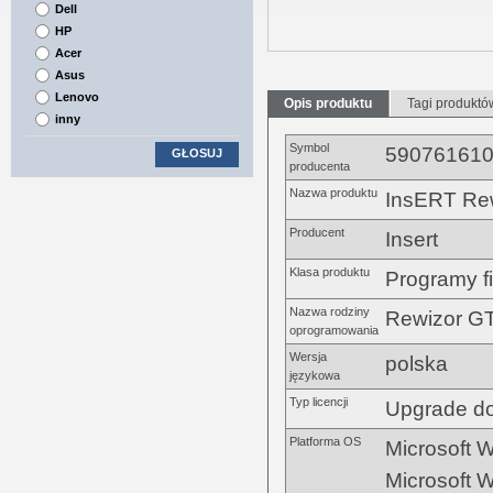
Dell
HP
Acer
Asus
Lenovo
Opis produktu
Tagi produktó
inny
Symbol
59076161
GŁOSUJ
producenta
Nazwa produktu
InsERT Rew
Producent
Insert
Klasa produktu
Programy 
Nazwa rodziny
Rewizor G
oprogramowania
Wersja
polska
językowa
Typ licencji
Upgrade do
Platforma OS
Microsoft 
Microsoft 