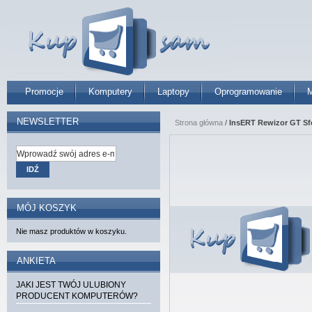
Promocje
Komputery
Laptopy
Oprogramowanie
M
NEWSLETTER
Strona główna
/
InsERT Rewizor GT Sf
IDŹ
MÓJ KOSZYK
Nie masz produktów w koszyku.
ANKIETA
JAKI JEST TWÓJ ULUBIONY
PRODUCENT KOMPUTERÓW?