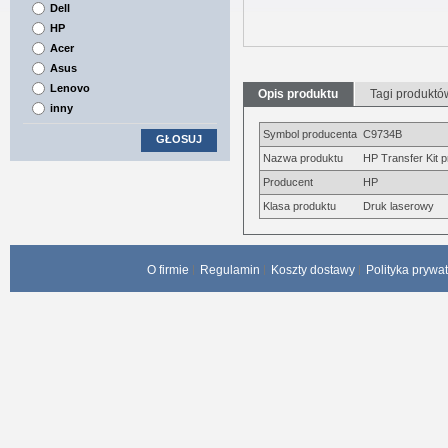
Dell
HP
Acer
Asus
Lenovo
Opis produktu
Tagi produktó
inny
Symbol producenta
C9734B
GŁOSUJ
Nazwa produktu
HP Transfer Kit 
Producent
HP
Klasa produktu
Druk laserowy
O firmie
Regulamin
Koszty dostawy
Polityka prywa