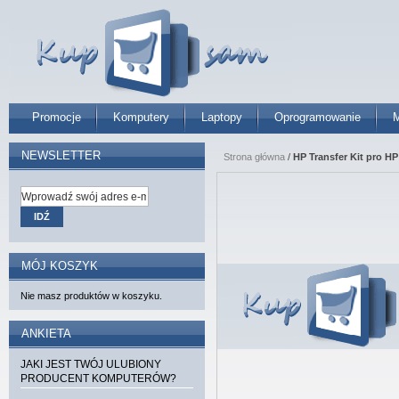
Promocje
Komputery
Laptopy
Oprogramowanie
M
NEWSLETTER
Strona główna
/
HP Transfer Kit pro HP
IDŹ
MÓJ KOSZYK
Nie masz produktów w koszyku.
ANKIETA
JAKI JEST TWÓJ ULUBIONY
PRODUCENT KOMPUTERÓW?