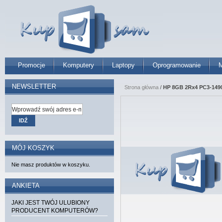
Promocje
Komputery
Laptopy
Oprogramowanie
M
NEWSLETTER
Strona główna
/
HP 8GB 2Rx4 PC3-1490
IDŹ
MÓJ KOSZYK
Nie masz produktów w koszyku.
ANKIETA
JAKI JEST TWÓJ ULUBIONY
PRODUCENT KOMPUTERÓW?