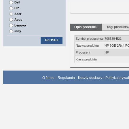
Dell
HP
Acer
Asus
Lenovo
Opis produktu
Tagi produktó
inny
Symbol producenta
708639-B21
GŁOSUJ
Nazwa produktu
HP 8GB 2Rx4 PC
Producent
HP
Klasa produktu
O firmie
Regulamin
Koszty dostawy
Polityka prywa