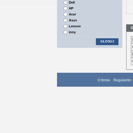
Dell
HP
Acer
Asus
Lenovo
O
inny
GŁOSUJ
O firmie
Regulamin