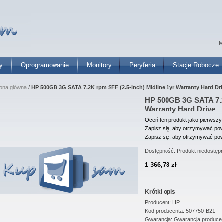
M
y
Oprogramowanie
Monitory
Peryferia
Stacje Robocze
rona główna
/
HP 500GB 3G SATA 7.2K rpm SFF (2.5-inch) Midline 1yr Warranty Hard Dr
HP 500GB 3G SATA 7.2
Warranty Hard Drive
Oceń ten produkt jako pierwszy
Zapisz się, aby otrzymywać pow
Zapisz się, aby otrzymywać pow
Dostępność:
Produkt niedostęp
1 366,78 zł
Krótki opis
Producent: HP
Kod producenta: 507750-B21
Gwarancja: Gwarancja produce