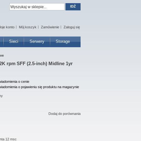
IDŹ
oje konto
Mój koszyk
Zamówienie
Zaloguj się
Sieci
Serwery
Storage
ive
K rpm SFF (2.5-inch) Midline 1yr
iadomienia o cenie
iadomienia o pojawieniu się produktu na magazynie
ny
Dodaj do porównania
nta 12 msc