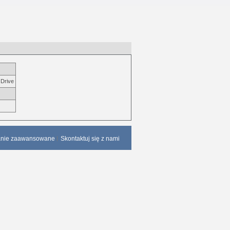
 Drive
anie zaawansowane
Skontaktuj się z nami