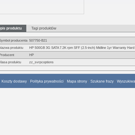
pis produktu
Tagi produktów
Symbol producenta
507750-B21
Nazwa produktu
HP 500GB 3G SATA 7.2K rpm SFF (2.5-inch) Midline 1yr Warranty Hard
Producent
HP
Klasa produktu
zz_svrpcoptions
Koszty dostawy
Polityka prywatności
Mapa strony
Szukane frazy
Wyszukiw