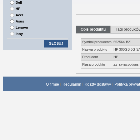
Dell
HP
Acer
Asus
Lenovo
Opis produktu
Tagi produktó
inny
Symbol producenta
652564-B21
GŁOSUJ
Nazwa produktu
HP 300GB 6G SAS
Producent
HP
Klasa produktu
zz_svrpcoptions
O firmie
Regulamin
Koszty dostawy
Polityka prywa