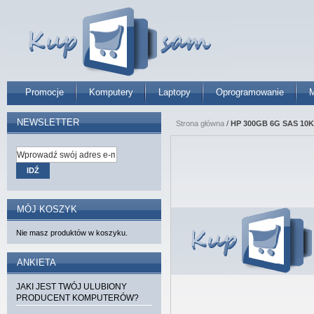
Promocje
Komputery
Laptopy
Oprogramowanie
M
NEWSLETTER
Strona główna
/
HP 300GB 6G SAS 10K r
IDŹ
MÓJ KOSZYK
Nie masz produktów w koszyku.
ANKIETA
JAKI JEST TWÓJ ULUBIONY
PRODUCENT KOMPUTERÓW?