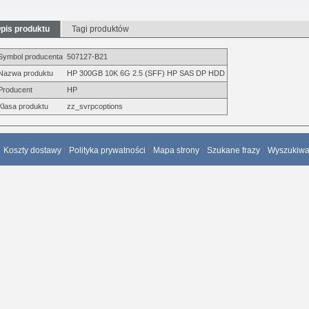
pis produktu
Tagi produktów
Symbol producenta
507127-B21
Nazwa produktu
HP 300GB 10K 6G 2.5 (SFF) HP SAS DP HDD
Producent
HP
Klasa produktu
zz_svrpcoptions
Koszty dostawy
Polityka prywatności
Mapa strony
Szukane frazy
Wyszukiw