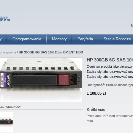
M
y
Oprogramowanie
Monitory
Peryferia
Stacje Robocze
rona główna
/
HP 300GB 6G SAS 10K 2.5in DP ENT HDD
HP 300GB 6G SAS 10K
Oceń ten produkt jako pierwszy
Zapisz się, aby otrzymywać pow
Zapisz się, aby otrzymywać pow
Dostępność:
Produkt niedostęp
1 108,05 zł
CEJ WIDOKÓW
Krótki opis
Producent: HP, Kod producenta
msc