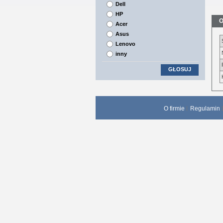
Dell
HP
O
Acer
Asus
Lenovo
inny
GŁOSUJ
O firmie
Regulamin