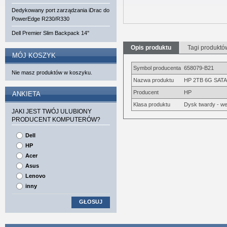
Dedykowany port zarządzania iDrac do
PowerEdge R230/R330
Dell Premier Slim Backpack 14''
Opis produktu
Tagi produktó
MÓJ KOSZYK
Symbol producenta
658079-B21
Nie masz produktów w koszyku.
Nazwa produktu
HP 2TB 6G SATA
Producent
HP
ANKIETA
Klasa produktu
Dysk twardy - w
JAKI JEST TWÓJ ULUBIONY
PRODUCENT KOMPUTERÓW?
Dell
HP
Acer
Asus
Lenovo
inny
GŁOSUJ