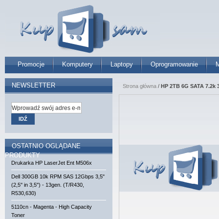
Promocje
Komputery
Laptopy
Oprogramowanie
M
NEWSLETTER
Strona główna
/
HP 2TB 6G SATA 7.2k 
IDŹ
OSTATNIO OGLĄDANE
PRODUKTY
Drukarka HP LaserJet Ent M506x
Dell 300GB 10k RPM SAS 12Gbps 3,5"
(2,5'' in 3,5") - 13gen. (T/R430,
R530,630)
5110cn - Magenta - High Capacity
Toner