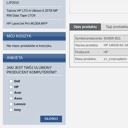
LJP2015
Taśma HP LTO-6 Ultrium 6.25TB MP
RW Data Tape LTO6
HP LaserJet Pro M130A MFP
Opis produktu
Tagi produktó
MÓJ KOSZYK
Symbol producenta
652605-B21
Nazwa produktu
HP 146GB 6G SAS
Nie masz produktów w koszyku.
Producent
HP
ANKIETA
Klasa produktu
zz_svrpcoptions
JAKI JEST TWÓJ ULUBIONY
PRODUCENT KOMPUTERÓW?
Dell
HP
Acer
Asus
Lenovo
inny
GŁOSUJ