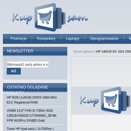
Promocje
Komputery
Laptopy
Oprogramowanie
M
NEWSLETTER
Strona główna
/
HP 146GB 6G SAS 15K r
IDŹ
OSTATNIO OGLĄDANE
PRODUKTY
HP 8GB (1x8GB) DDR3-1866 MHz
ECC Registered RAM
V5468 14,0'' FHD i5-7200U 4GB
128GB+500GB GTX940MX_2B BK
FPR W10Pro 3YNBD Gold
Toner HP dual pack | 2x7000str |