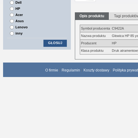
Dell
HP
Acer
Opis produktu
Tagi produktó
Asus
Lenovo
Symbol producenta
C9422A
inny
Nazwa produktu
Głowica HP 85 ye
GŁOSUJ
Producent
HP
Klasa produktu
Druk atramentow
O firmie
Regulamin
Koszty dostawy
Polityka prywa