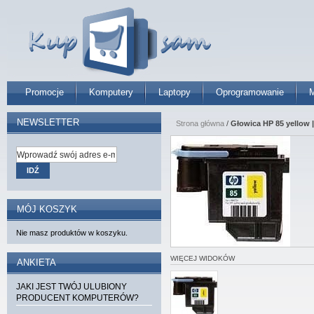
Promocje
Komputery
Laptopy
Oprogramowanie
M
NEWSLETTER
Strona główna
/
Głowica HP 85 yellow 
IDŹ
MÓJ KOSZYK
Nie masz produktów w koszyku.
WIĘCEJ WIDOKÓW
ANKIETA
JAKI JEST TWÓJ ULUBIONY
PRODUCENT KOMPUTERÓW?