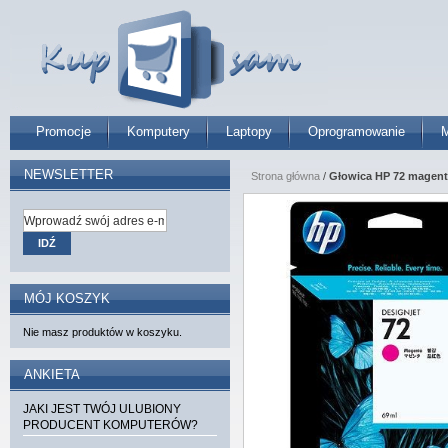
Promocje
Komputery
Laptopy
Oprogramowanie
M
NEWSLETTER
Strona główna
/
Głowica HP 72 magent
IDŹ
MÓJ KOSZYK
Nie masz produktów w koszyku.
ANKIETA
JAKI JEST TWÓJ ULUBIONY
PRODUCENT KOMPUTERÓW?