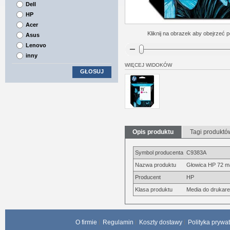
Dell
HP
Acer
Kliknij na obrazek aby obejrzeć p
Asus
Lenovo
inny
WIĘCEJ WIDOKÓW
GŁOSUJ
Opis produktu
Tagi produktó
Symbol producenta
C9383A
Nazwa produktu
Głowica HP 72 m
Producent
HP
Klasa produktu
Media do drukarek
O firmie
Regulamin
Koszty dostawy
Polityka prywa