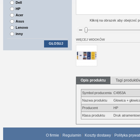
Dell
HP
Acer
Kliknij na obrazek aby obejrzeć p
Asus
Lenovo
inny
WIĘCEJ WIDOKÓW
GŁOSUJ
Opis produktu
Tagi produktó
Symbol producenta
C4953A
Nazwa produktu
Głowica + głowic
Producent
HP
Klasa produktu
Druk atramentow
O firmie
Regulamin
Koszty dostawy
Polityka prywa