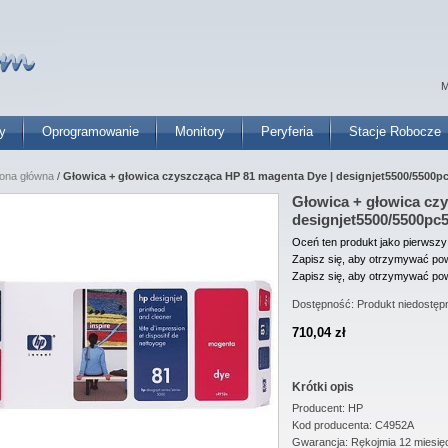
M
y
Oprogramowanie
Monitory
Peryferia
Stacje Robocze
rona główna
/
Głowica + głowica czyszcząca HP 81 magenta Dye | designjet5500/5500p
Głowica + głowica cz
designjet5500/5500pc
Oceń ten produkt jako pierwszy
Zapisz się, aby otrzymywać pow
Zapisz się, aby otrzymywać pow
Dostępność:
Produkt niedostęp
710,04 zł
Krótki opis
Producent: HP
Kod producenta: C4952A
Gwarancja: Rękojmia 12 miesię