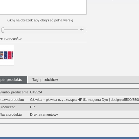
Kliknij na obrazek aby obejrzeć pełną wersję
CEJ WIDOKÓW
pis produktu
Tagi produktów
Symbol producenta
C4952A
Nazwa produktu
Głowica + głowica czyszcząca HP 81 magenta Dye | designjet5500/55
Producent
HP
Klasa produktu
Druk atramentowy