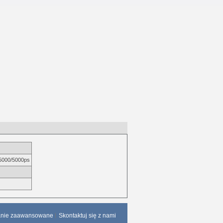
c5000/5000ps
anie zaawansowane
Skontaktuj się z nami