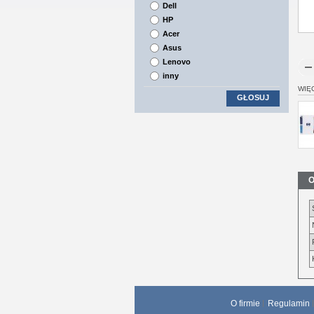
Dell
HP
Acer
Asus
Lenovo
inny
WIĘ
GŁOSUJ
O
O firmie
Regulamin