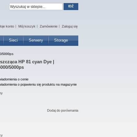
IDŹ
oje konto
Mój koszyk
Zamówienie
Zaloguj się
Sieci
Serwery
Storage
0/5000ps
szcząca HP 81 cyan Dye |
5000/5000ps
iadomienia o cenie
iadomienia o pojawieniu się produktu na magazynie
ny
Dodaj do porównania
cy