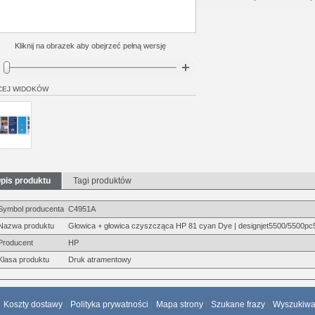
Kliknij na obrazek aby obejrzeć pełną wersję
CEJ WIDOKÓW
pis produktu
Tagi produktów
Symbol producenta
C4951A
Nazwa produktu
Głowica + głowica czyszcząca HP 81 cyan Dye | designjet5500/5500p
Producent
HP
Klasa produktu
Druk atramentowy
Koszty dostawy
Polityka prywatności
Mapa strony
Szukane frazy
Wyszukiw