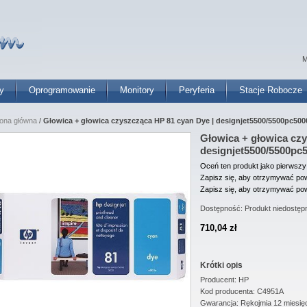
M
y
Oprogramowanie
Monitory
Peryferia
Stacje Robocze
rona główna
/
Głowica + głowica czyszcząca HP 81 cyan Dye | designjet5500/5500pc500
Głowica + głowica czy
designjet5500/5500pc
Oceń ten produkt jako pierwszy
Zapisz się, aby otrzymywać pow
Zapisz się, aby otrzymywać pow
Dostępność:
Produkt niedostęp
710,04 zł
Krótki opis
Producent: HP
Kod producenta: C4951A
Gwarancja: Rękojmia 12 miesię