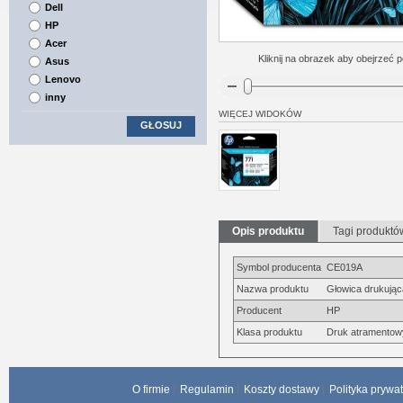
Dell
HP
Acer
Kliknij na obrazek aby obejrzeć p
Asus
Lenovo
inny
WIĘCEJ WIDOKÓW
GŁOSUJ
Opis produktu
Tagi produktó
Symbol producenta
CE019A
Nazwa produktu
Głowica drukująca
Producent
HP
Klasa produktu
Druk atramentow
O firmie
Regulamin
Koszty dostawy
Polityka prywa