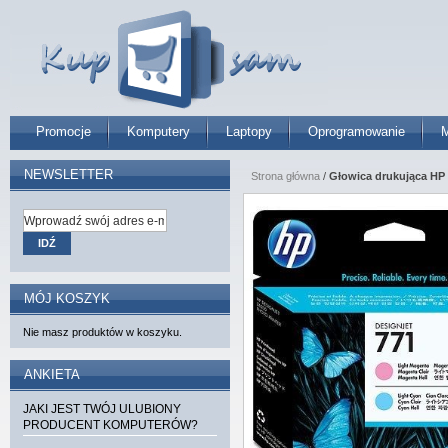
Promocje
Komputery
Laptopy
Oprogramowanie
M
NEWSLETTER
Strona główna
/
Głowica drukująca HP D
IDŹ
MÓJ KOSZYK
Nie masz produktów w koszyku.
ANKIETA
JAKI JEST TWÓJ ULUBIONY
PRODUCENT KOMPUTERÓW?