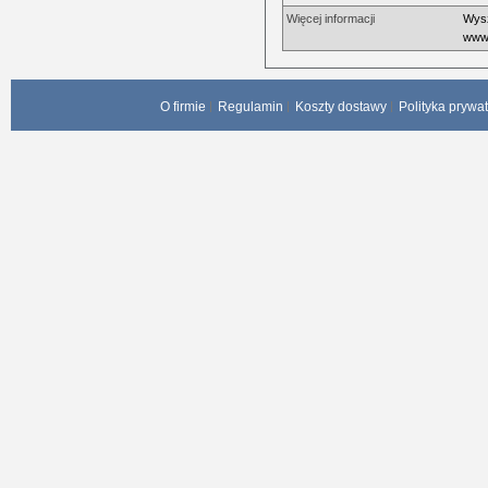
Więcej informacji
Wysz
www.
O firmie
Regulamin
Koszty dostawy
Polityka prywa