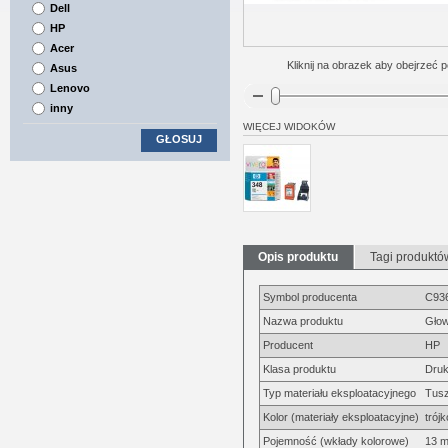
Dell
HP
Acer
Kliknij na obrazek aby obejrzeć p
Asus
Lenovo
inny
WIĘCEJ WIDOKÓW
GŁOSUJ
Opis produktu
Tagi produktó
Symbol producenta
C93
Nazwa produktu
Głow
Producent
HP
Klasa produktu
Druk
Typ materiału eksploatacyjnego
Tus
Kolor (materiały eksploatacyjne)
trój
Pojemność (wkłady kolorowe)
13 m