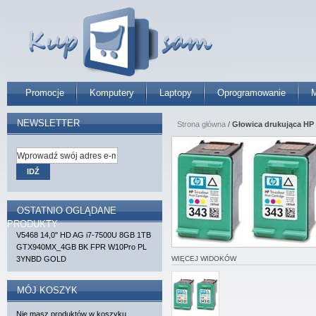
Promocje
Komputery
Laptopy
Oprogramowanie
M
NEWSLETTER
Strona główna
/
Głowica drukująca HP 3
IDŹ
OSTATNIO OGLĄDANE
PRODUKTY
V5468 14,0'' HD AG i7-7500U 8GB 1TB
GTX940MX_4GB BK FPR W10Pro PL
3YNBD GOLD
WIĘCEJ WIDOKÓW
MÓJ KOSZYK
Nie masz produktów w koszyku.