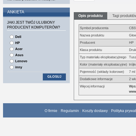
ANKIETA
Opis produktu
Tagi produktó
JAKI JEST TWÓJ ULUBIONY
PRODUCENT KOMPUTERÓW?
Symbol producenta
CB3
Nazwa produktu
Głow
Dell
Producent
HP
HP
Acer
Klasa produktu
Druk
Asus
Typ materiału eksploatacyjnego
Tus
Lenovo
Kolor (materiały eksploatacyjne)
trój
inny
Pojemność (wkłady kolorowe)
7 ml
GŁOSUJ
Dodatkowe informacje
2 wk
Więcej informacji
Wysz
www.
O firmie
Regulamin
Koszty dostawy
Polityka prywa