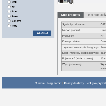
Dell
HP
Acer
Opis produktu
Tagi produktó
Asus
Lenovo
Symbol producenta
C87
inny
Nazwa produktu
Głow
GŁOSUJ
Producent
HP
Klasa produktu
Druk
Typ materiału eksploatacyjnego
Tus
Kolor (materiały eksploatacyjne)
czar
Pojemność (wkład czarny)
10 m
Więcej informacji
Wysz
www.
O firmie
Regulamin
Koszty dostawy
Polityka prywa