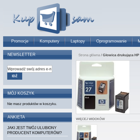
Promocje
Komputery
Laptopy
Oprogramowanie
M
NEWSLETTER
Strona główna
/
Głowica drukująca HP 2
IDŹ
MÓJ KOSZYK
Nie masz produktów w koszyku.
ANKIETA
WIĘCEJ WIDOKÓW
JAKI JEST TWÓJ ULUBIONY
PRODUCENT KOMPUTERÓW?