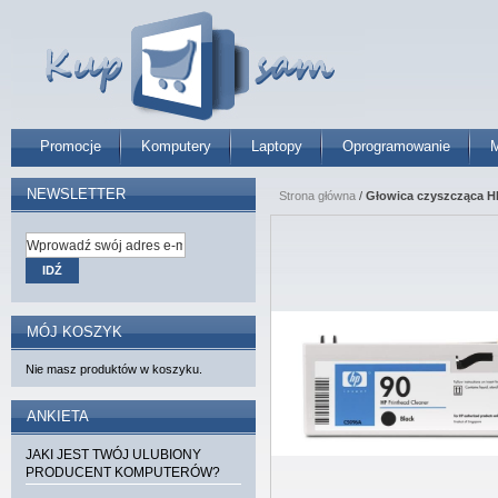
Promocje
Komputery
Laptopy
Oprogramowanie
M
NEWSLETTER
Strona główna
/
Głowica czyszcząca HP
IDŹ
MÓJ KOSZYK
Nie masz produktów w koszyku.
ANKIETA
JAKI JEST TWÓJ ULUBIONY
PRODUCENT KOMPUTERÓW?