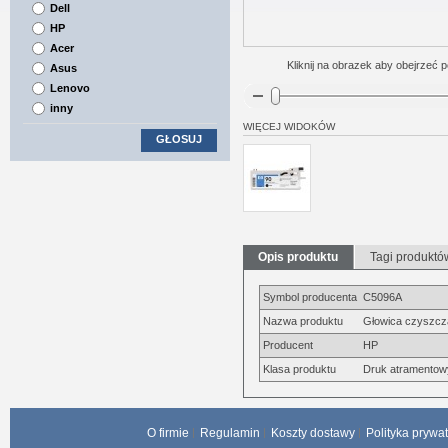
Dell
HP
Acer
Kliknij na obrazek aby obejrzeć p
Asus
Lenovo
inny
WIĘCEJ WIDOKÓW
GŁOSUJ
Opis produktu
Tagi produktó
Symbol producenta
C5096A
Nazwa produktu
Głowica czyszczą
Producent
HP
Klasa produktu
Druk atramentow
O firmie
Regulamin
Koszty dostawy
Polityka prywa