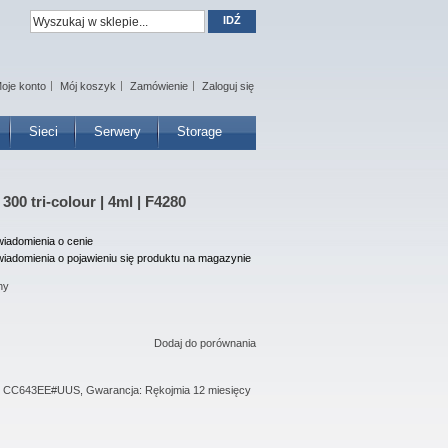
IDŹ
oje konto
Mój koszyk
Zamówienie
Zaloguj się
Sieci
Serwery
Storage
00 tri-colour | 4ml | F4280
iadomienia o cenie
iadomienia o pojawieniu się produktu na magazynie
ny
Dodaj do porównania
a: CC643EE#UUS, Gwarancja: Rękojmia 12 miesięcy