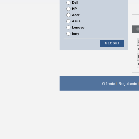
Dell
HP
Acer
Asus
Lenovo
O
inny
GŁOSUJ
O firmie
Regulamin