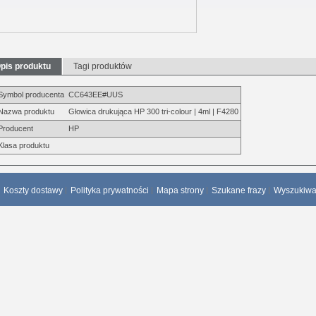
pis produktu
Tagi produktów
Symbol producenta
CC643EE#UUS
Nazwa produktu
Głowica drukująca HP 300 tri-colour | 4ml | F4280
Producent
HP
Klasa produktu
Koszty dostawy
Polityka prywatności
Mapa strony
Szukane frazy
Wyszukiw