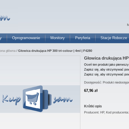
M
y
Oprogramowanie
Monitory
Peryferia
Stacje Robocze
rona główna
/
Głowica drukująca HP 300 tri-colour | 4ml | F4280
Głowica drukująca HP 3
Oceń ten produkt jako pierwszy
Zapisz się, aby otrzymywać pow
Zapisz się, aby otrzymywać pow
Dostępność:
Produkt niedostęp
67,96 zł
Krótki opis
Producent: HP, Kod producent