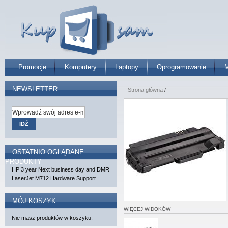
Promocje
Komputery
Laptopy
Oprogramowanie
M
NEWSLETTER
Strona główna
/
IDŹ
OSTATNIO OGLĄDANE
PRODUKTY
HP 3 year Next business day and DMR
LaserJet M712 Hardware Support
MÓJ KOSZYK
WIĘCEJ WIDOKÓW
Nie masz produktów w koszyku.