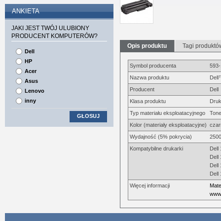
ANKIETA
JAKI JEST TWÓJ ULUBIONY
PRODUCENT KOMPUTERÓW?
Opis produktu
Tagi produktó
Dell
HP
Symbol producenta
593
Acer
Nazwa produktu
Dell
Asus
Producent
Dell
Lenovo
inny
Klasa produktu
Druk
Typ materiału eksploatacyjnego
Tone
GŁOSUJ
Kolor (materiały eksploatacyjne)
czar
Wydajność (5% pokrycia)
2500
Kompatybilne drukarki
Dell
Dell
Dell
Dell
Więcej informacji
Mate
www.