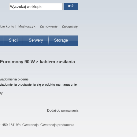
IDŹ
oje konto
Mój koszyk
Zamówienie
Zaloguj się
Sieci
Serwery
Storage
y Euro mocy 90 W z kablem zasilania
iadomienia o cenie
iadomienia o pojawieniu się produktu na magazynie
ny
Dodaj do porównania
a: 450-18119/o, Gwarancja: Gwarancja producenta