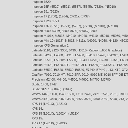
Inspiron 1520
Inspiron 15R (5520), (5521), (5537), (5545), (7520), (N5010)
Inspiron 15z (5523)
Inspiron 17 (1750), (1764), (3721), (3737)
Inspiron 1720, 1721
Inspiron 17R (5720), (5721), (5737), (7720), (N7010), (N7110)
Inspiron 6000, 630m, 8500, 8600, 8600C, 9300
Inspiron M101z, M301Z, M4010, M4040, M4110, M5010, M5030, M50
Inspiron Mini 10 (1018), N301Z, N311z, N4020, N4050, N4120, N503
Inspiron XPS Generation 2
Latitude 2110, 2120, 3330, 6430u, D810 (Radeon x600 Graphics)
Latitude E4200, E4300, E4310, E5400, E5410, E5420, E5420m, E543
Latitude E5510, E5520m, E5530, E5540, E6220, E6230, E6320, E633
Latitude E6420, E6420 ATG, E6420 XFR, E6430, E6430 ATG, E6430s
Latitude E6510, E6520, E6530, E6540, E7240, E7440 , L13, XT2, XT
OptiPlex 7010, 7010 MT, 7010 SFF, 9010, 9010 MT, 9010 SFF, XE D
Precision M2400, M4400, M4500, M4600, M4700, M6700
Studio 1458, 1747
Studio XPS 16 (1645), (1647)
Vostro 1440, 1450, 1540, 1550, 1710, 2420, 2421, 2520, 2521, 3300,
Vostro 3400, 3450, 3460, 3500, 3555, 3560, 3700, 3750, A840, V13, 
XPS 14 (L401X), (L421X)
XPS 14z
XPS 15 (L501X), (L502x), (L521X)
XPS 15z
XPS 17 (L701X), (L702X)