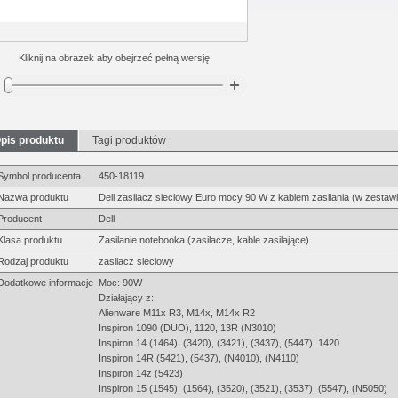
Kliknij na obrazek aby obejrzeć pełną wersję
pis produktu
Tagi produktów
Symbol producenta
450-18119
Nazwa produktu
Dell zasilacz sieciowy Euro mocy 90 W z kablem zasilania (w zestawi
Producent
Dell
Klasa produktu
Zasilanie notebooka (zasilacze, kable zasilające)
Rodzaj produktu
zasilacz sieciowy
Dodatkowe informacje
Moc: 90W
Działający z:
Alienware M11x R3, M14x, M14x R2
Inspiron 1090 (DUO), 1120, 13R (N3010)
Inspiron 14 (1464), (3420), (3421), (3437), (5447), 1420
Inspiron 14R (5421), (5437), (N4010), (N4110)
Inspiron 14z (5423)
Inspiron 15 (1545), (1564), (3520), (3521), (3537), (5547), (N5050)