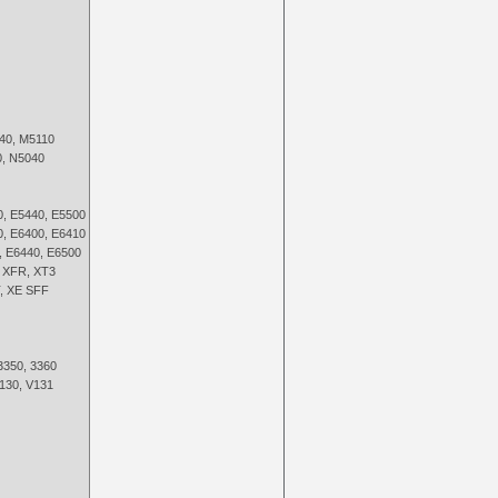
40, M5110
0, N5040
0, E5440, E5500
0, E6400, E6410
, E6440, E6500
2 XFR, XT3
T, XE SFF
 3350, 3360
V130, V131