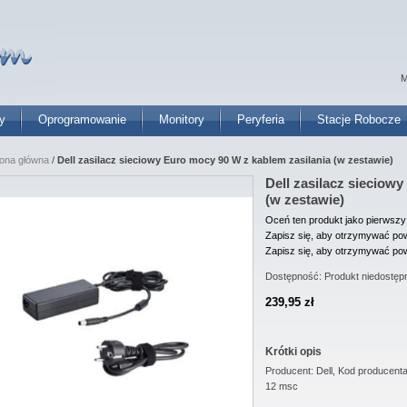
M
y
Oprogramowanie
Monitory
Peryferia
Stacje Robocze
rona główna
/
Dell zasilacz sieciowy Euro mocy 90 W z kablem zasilania (w zestawie)
Dell zasilacz sieciow
(w zestawie)
Oceń ten produkt jako pierwszy
Zapisz się, aby otrzymywać pow
Zapisz się, aby otrzymywać pow
Dostępność:
Produkt niedostęp
239,95 zł
Krótki opis
Producent: Dell, Kod producent
12 msc