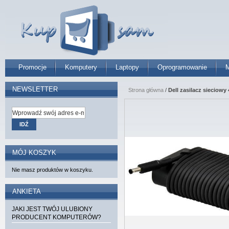
Promocje
Komputery
Laptopy
Oprogramowanie
M
NEWSLETTER
Strona główna
/
Dell zasilacz sieciowy 
IDŹ
MÓJ KOSZYK
Nie masz produktów w koszyku.
ANKIETA
JAKI JEST TWÓJ ULUBIONY
PRODUCENT KOMPUTERÓW?