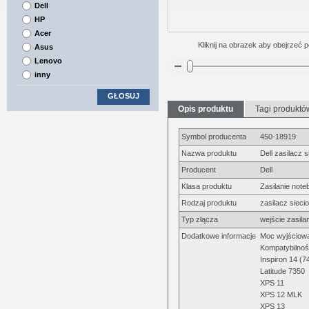
Dell
HP
Acer
Kliknij na obrazek aby obejrzeć p
Asus
Lenovo
inny
GŁOSUJ
Opis produktu
Tagi produktó
Symbol producenta
450-18919
Nazwa produktu
Dell zasilacz 
Producent
Dell
Klasa produktu
Zasilanie note
Rodzaj produktu
zasilacz sieci
Typ złącza
wejście zasila
Dodatkowe informacje
Moc wyjściow
Kompatybilnoś
Inspiron 14 (7
Latitude 7350
XPS 11
XPS 12 MLK
XPS 13