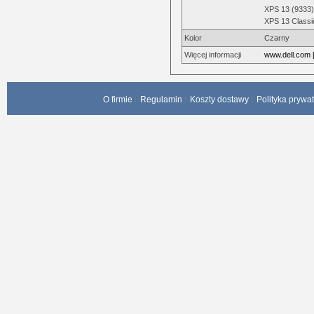
XPS 13 (9333)
XPS 13 Classi
Kolor
Czarny
Więcej informacji
www.dell.com 
O firmie
Regulamin
Koszty dostawy
Polityka prywa